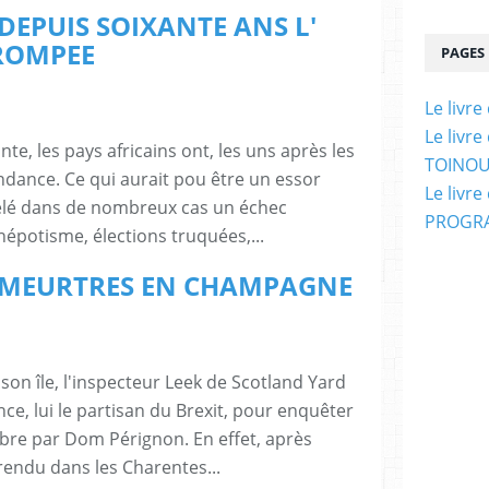
 : DEPUIS SOIXANTE ANS L'
TROMPEE
PAGES
Le livr
Le livr
te, les pays africains ont, les uns après les
TOINOU
ndance. Ce qui aurait pou être un essor
Le livr
vélé dans de nombreux cas un échec
PROGRA
népotisme, élections truquées,...
r : MEURTRES EN CHAMPAGNE
 son île, l'inspecteur Leek de Scotland Yard
ce, lui le partisan du Brexit, pour enquêter
bre par Dom Pérignon. En effet, après
rendu dans les Charentes...