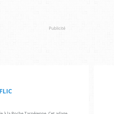
Publicité
 FLIC
tole à la Roche Tarpéienne. Cet adage