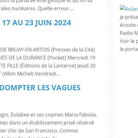
sont la panacée énergétique et qu'on va
les nucléaires. Quelle erreur....
je prése
7 AU 23 JUIN 2024
écoute 
Radio M
Voir le 
le porta
 DE BRUAY-EN-ARTOIS (Presses de la Cité)
RUES DE LA DURANCE (Pocket) Mercredi 19
TE FILLE (Éditions de la Lanterne) Jeudi 20
(Albin Michel) Vendredi...
 : DOMPTER LES VAGUES
gts, Eulabee et ses copines Maria Fabiola,
ennes dans un établissement privé réservé
artier chic de San Francisco. Comme