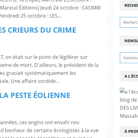
RECHE
areuil Éditions) Jeudi 24 octobre : CASIMIR
ndredi 25 octobre : LES...
LES CRIEURS DU CRIME
NEWSL
, on était sur le point de légiférer sur
peine de mort. D'ailleurs, le président de la
es graciait systématiquement les
A L'ÉC
le. Une affaire sordide...
 : LA PESTE ÉOLIENNE
blog de 
DES LIV
Massabi
années, ces engins ont envahi nos
d bonheur de certains écologistes à la vue
À PRO