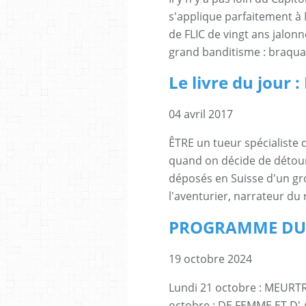
s'applique parfaitement à 
de FLIC de vingt ans jalon
grand banditisme : braquage
Le livre du jour
04 avril 2017
ÊTRE un tueur spécialiste 
quand on décide de détour
déposés en Suisse d'un gro
l'aventurier, narrateur du r
PROGRAMME DU 
19 octobre 2024
Lundi 21 octobre : MEURT
octobre : DE FEMME ET D' A