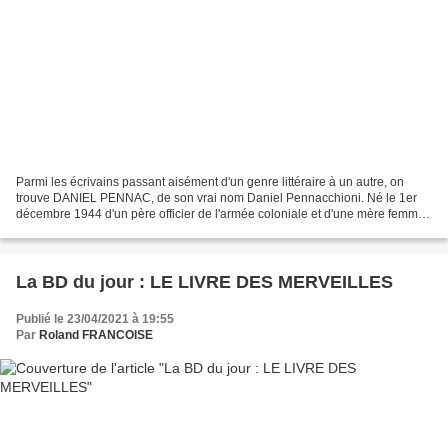
Parmi les écrivains passant aisément d'un genre littéraire à un autre, on
trouve DANIEL PENNAC, de son vrai nom Daniel Pennacchioni. Né le 1er
décembre 1944 d'un père officier de l'armée coloniale et d'une mère femme
au foyer, il passe son enfance dans...
La BD du jour : LE LIVRE DES MERVEILLES
Publié le 23/04/2021 à 19:55
Par
Roland FRANCOISE