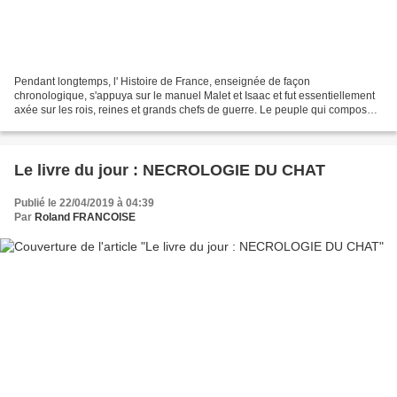
Pendant longtemps, l' Histoire de France, enseignée de façon
chronologique, s'appuya sur le manuel Malet et Isaac et fut essentiellement
axée sur les rois, reines et grands chefs de guerre. Le peuple qui composait
la majorité de la population était quasiment...
Le livre du jour : NECROLOGIE DU CHAT
Publié le 22/04/2019 à 04:39
Par
Roland FRANCOISE