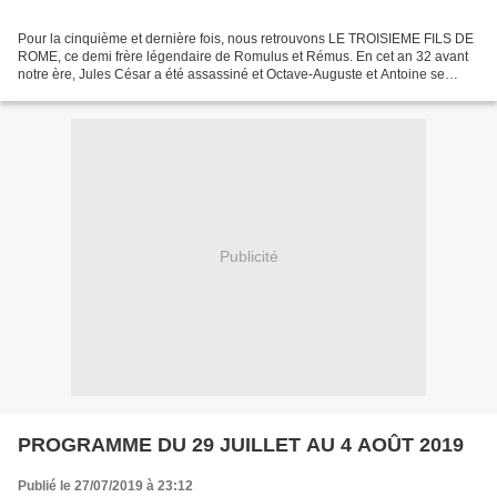
Pour la cinquième et dernière fois, nous retrouvons LE TROISIEME FILS DE
ROME, ce demi frère légendaire de Romulus et Rémus. En cet an 32 avant
notre ère, Jules César a été assassiné et Octave-Auguste et Antoine se
battent pour le contrôle de la république...
Publicité
PROGRAMME DU 29 JUILLET AU 4 AOÛT 2019
Publié le 27/07/2019 à 23:12