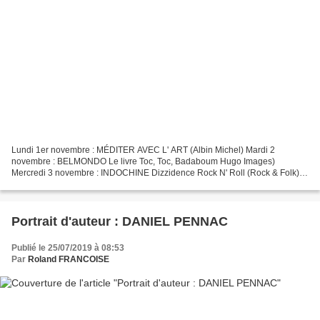
Lundi 1er novembre : MÉDITER AVEC L' ART (Albin Michel) Mardi 2
novembre : BELMONDO Le livre Toc, Toc, Badaboum Hugo Images)
Mercredi 3 novembre : INDOCHINE Dizzidence Rock N' Roll (Rock & Folk)
Jeudi 4 novembre : HOLLYWOOD, LES HOMMES ET MOI (La manufacture...
Portrait d'auteur : DANIEL PENNAC
Publié le 25/07/2019 à 08:53
Par
Roland FRANCOISE