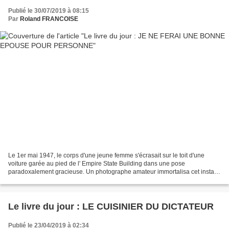
Publié le 30/07/2019 à 08:15
Par
Roland FRANCOISE
Le 1er mai 1947, le corps d'une jeune femme s'écrasait sur le toit d'une
voiture garée au pied de l' Empire State Building dans une pose
paradoxalement gracieuse. Un photographe amateur immortalisa cet instant
et son cliché, devenue photo du mois du magazine...
Le livre du jour : LE CUISINIER DU DICTATEUR
Publié le 23/04/2019 à 02:34