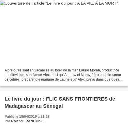
Alors qu'ils sont en vacances au bord de la mer, Laurie Moran, productrice
de télévision, son fiancé Alex ainsi qu' Andrew et Marcy, frère et belle-soeur
de celui-ci préparent le mariage de Laurie et d' Alex, prévu dans quelques
jours mais un drame va...
Le livre du jour : FLIC SANS FRONTIERES de
Madagascar au Sénégal
Publié le 18/04/2019 à 21:28
Par
Roland FRANCOISE