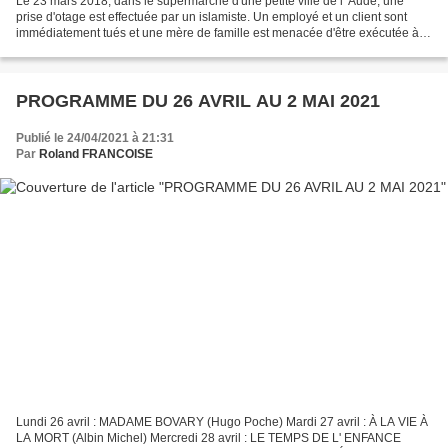
Le 23 mars 2018, dans le supermarché d'une petite ville de l' Aude, une
prise d'otage est effectuée par un islamiste. Un employé et un client sont
immédiatement tués et une mère de famille est menacée d'être exécutée à
son tour si les exigences du terroriste...
PROGRAMME DU 26 AVRIL AU 2 MAI 2021
Publié le 24/04/2021 à 21:31
Par
Roland FRANCOISE
Lundi 26 avril : MADAME BOVARY (Hugo Poche) Mardi 27 avril : À LA VIE À
LA MORT (Albin Michel) Mercredi 28 avril : LE TEMPS DE L' ENFANCE