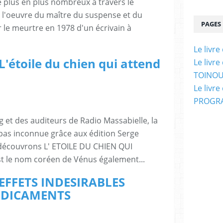
de plus en plus nombreux à travers le
l'oeuvre du maître du suspense et du
PAGES
le meurtre en 1978 d'un écrivain à
Le livr
 L'étoile du chien qui attend
Le livr
TOINOU
Le livr
PROGRA
g et des auditeurs de Radio Massabielle, la
 pas inconnue grâce aux édition Serge
 découvrons L' ETOILE DU CHIEN QUI
t le nom coréen de Vénus également...
 : EFFETS INDESIRABLES
EDICAMENTS