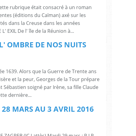
cette rubrique était consacré à un roman
entes (éditions du Caïman) axé sur les
tés dans la Creuse dans les années
 EXIL De l' île de la Réunion à...
 : L' OMBRE DE NOS NUITS
née 1639. Alors que la Guerre de Trente ans
isère et la peur, Georges de la Tour prépare
t Sébastien soigné par Irène, sa fille Claude
te dernière...
8 MARS AU 3 AVRIL 2016
 ZAGREB (JC Lattès) Mardi 29 mars : R.I.P.