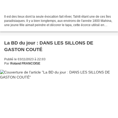
Il est des lieux dont la seule évocation fait rêver, Tahiti étant une de ces îles
paradisiaques. Il y a bien longtemps, aux environs de l'année 1800 Mahina,
une jeune fille aimait peindre et décorer le tapa, cette écorce utilisé en
Polynésie depuis toujours....
La BD du jour : DANS LES SILLONS DE
GASTON COUTÉ
Publié le 03/11/2023 à 22:03
Par
Roland FRANCOISE