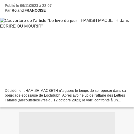
Publié le 06/11/2023 à 22:07
Par
Roland FRANCOISE
Décidément HAMISH MACBETH n'a guère le temps de se reposer dans sa
bourgade écossaise de Lochdubh. Après avoir élucidé l'affaire des Lettres
Fatales (alecoutedeslivres du 12 octobre 2023) le voici confronté à un
nouveau meurtre. John Heppel, écrivain...