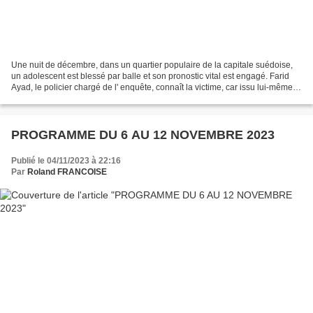
Une nuit de décembre, dans un quartier populaire de la capitale suédoise,
un adolescent est blessé par balle et son pronostic vital est engagé. Farid
Ayad, le policier chargé de l' enquête, connaît la victime, car issu lui-même
de ce quartier devenu défavorisé...
PROGRAMME DU 6 AU 12 NOVEMBRE 2023
Publié le 04/11/2023 à 22:16
Par
Roland FRANCOISE