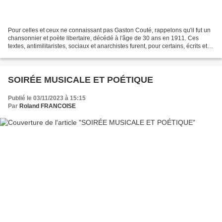
Pour celles et ceux ne connaissant pas Gaston Couté, rappelons qu'il fut un
chansonnier et poète libertaire, décédé à l'âge de 30 ans en 1911. Ces
textes, antimilitaristes, sociaux et anarchistes furent, pour certains, écrits et
interprétés en patois...
SOIRÉE MUSICALE ET POÉTIQUE
Publié le 03/11/2023 à 15:15
Par
Roland FRANCOISE