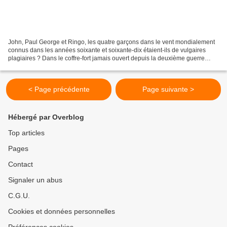
John, Paul George et Ringo, les quatre garçons dans le vent mondialement
connus dans les années soixante et soixante-dix étaient-ils de vulgaires
plagiaires ? Dans le coffre-fort jamais ouvert depuis la deuxième guerre
mondiale d'un ancien nazi, un chasseur...
< Page précédente
Page suivante >
Hébergé par Overblog
Top articles
Pages
Contact
Signaler un abus
C.G.U.
Cookies et données personnelles