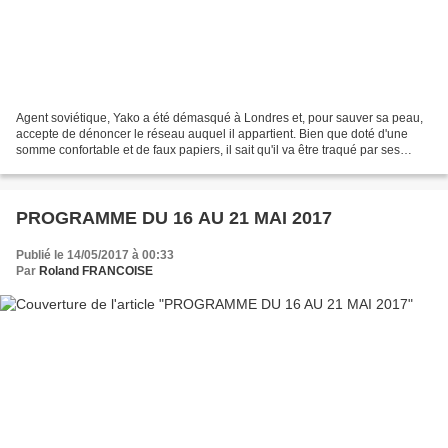
Agent soviétique, Yako a été démasqué à Londres et, pour sauver sa peau,
accepte de dénoncer le réseau auquel il appartient. Bien que doté d'une
somme confortable et de faux papiers, il sait qu'il va être traqué par ses
anciens amis qui se doivent de...
PROGRAMME DU 16 AU 21 MAI 2017
Publié le 14/05/2017 à 00:33
Par
Roland FRANCOISE