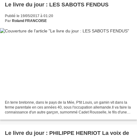
Le livre du jour : LES SABOTS FENDUS
Publié le 19/05/2017 à 01:20
Par
Roland FRANCOISE
En terre bretonne, dans le pays de la Mée, P'tit Louis, un gamin vit dans la
ferme parentale en ces années 40, sous l'occupation allemande.Il va faire la
connaissance d'un autre garçon, surnommé Cadet Rousselle, le fils d'une
simple d'esprit qui a perdu...
Le livre du jour : PHILIPPE HENRIOT La voix de