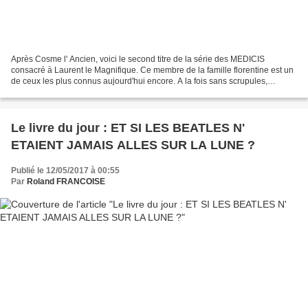
Après Cosme l' Ancien, voici le second titre de la série des MEDICIS
consacré à Laurent le Magnifique. Ce membre de la famille florentine est un
de ceux les plus connus aujourd'hui encore. A la fois sans scrupules,
reniant, par exemple, la parole donnée...
Le livre du jour : ET SI LES BEATLES N'
ETAIENT JAMAIS ALLES SUR LA LUNE ?
Publié le 12/05/2017 à 00:55
Par
Roland FRANCOISE