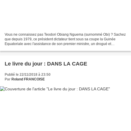
Vous ne connaissez pas Teodori Obiang Nguema (surnommé Obi) ? Sachez
que depuis 1979, ce président dictateur tient sous sa coupe la Guinée
Equatoriale avec l'assistance de son premier ministre, un drogué et
alcoolique notoire. Alors que cette mafia familiale...
Le livre du jour : DANS LA CAGE
Publié le 22/11/2018 à 23:50
Par
Roland FRANCOISE