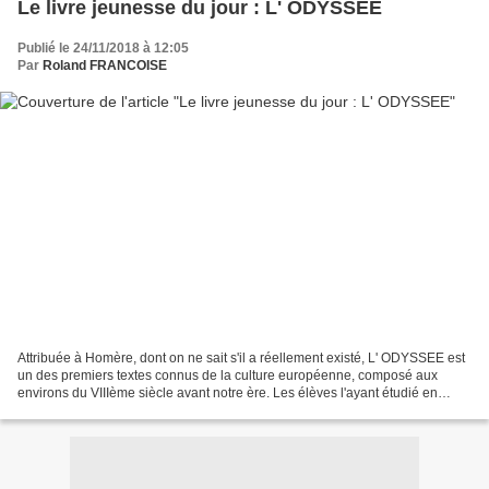
Le livre jeunesse du jour : L' ODYSSEE
Publié le 24/11/2018 à 12:05
Par
Roland FRANCOISE
Attribuée à Homère, dont on ne sait s'il a réellement existé, L' ODYSSEE est
un des premiers textes connus de la culture européenne, composé aux
environs du VIIIème siècle avant notre ère. Les élèves l'ayant étudié en
classe de sixième se souviennent...