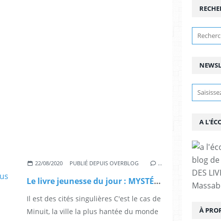
RECHE
NEWSL
A L'ÉC
blog de 
22/08/2020
PUBLIÉ DEPUIS OVERBLOG
…
DES LIV
Le livre jeunesse du jour : MYSTÉRES À MINUIT La ville la plus hantée du monde
Massabi
Il est des cités singulières C'est le cas de
À PRO
Minuit, la ville la plus hantée du monde