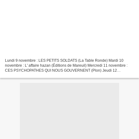
Lundi 9 novembre : LES PETITS SOLDATS (La Table Ronde) Mardi 10
novembre : L' affaire hazan (Éditions de Mareuil) Mercredi 11 novembre :
CES PSYCHOPATHES QUI NOUS GOUVERNENT (Plon) Jeudi 12
novembre : LA PLANÈTE DES CHATS (Albin Michel) Vendredi 13
novembre...