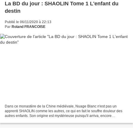
La BD du jour : SHAOLIN Tome 1 L'enfant du
destin
Publié le 06/11/2020 à 22:13
Par
Roland FRANCOISE
Dans ce monastère de la Chine médiévale, Nuage Blanc n'est pas un
apprenti SHAOLIN comme les autres, ce qui en fait le souffre douleur des
autres enfants. Son origine est mystérieuse puisqu'il arriva, encore
nourrisson, attaché sur le dos d'un yack. Autre...