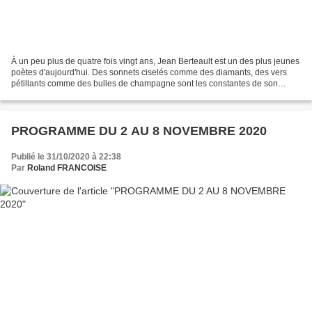
À un peu plus de quatre fois vingt ans, Jean Berteault est un des plus jeunes
poètes d'aujourd'hui. Des sonnets ciselés comme des diamants, des vers
pétillants comme des bulles de champagne sont les constantes de son
oeuvre. AU BONHEUR DES DAMES est un...
PROGRAMME DU 2 AU 8 NOVEMBRE 2020
Publié le 31/10/2020 à 22:38
Par
Roland FRANCOISE