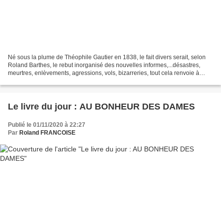
Né sous la plume de Théophile Gautier en 1838, le fait divers serait, selon
Roland Barthes, le rebut inorganisé des nouvelles informes,...désastres,
meurtres, enlèvements, agressions, vols, bizarreries, tout cela renvoie à
l'homme, à son histoire, à son...
Le livre du jour : AU BONHEUR DES DAMES
Publié le 01/11/2020 à 22:27
Par
Roland FRANCOISE