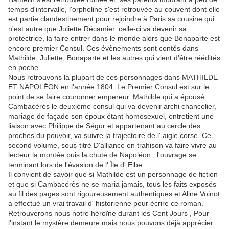
temps d'intervalle, l'orpheline s'est retrouvée au couvent dont elle
est partie clandestinement pour rejoindre à Paris sa cousine qui
n'est autre que Juliette Récamier. celle-ci va devenir sa
protectrice, la faire entrer dans le monde alors que Bonaparte est
encore premier Consul. Ces évènements sont contés dans
Mathilde, Juliette, Bonaparte et les autres qui vient d'être réédités
en poche.
Nous retrouvons la plupart de ces personnages dans MATHILDE
ET NAPOLÉON en l'année 1804. Le Premier Consul est sur le
point de se faire couronner empereur. Mathilde qui a épousé
Cambacérès le deuxième consul qui va devenir archi chancelier,
mariage de façade son époux étant homosexuel, entretient une
liaison avec Philippe de Ségur et appartenant au cercle des
proches du pouvoir, va suivre la trajectoire de l' aigle corse. Ce
second volume, sous-titré D'alliance en trahison va faire vivre au
lecteur la montée puis la chute de Napoléon , l'ouvrage se
terminant lors de l'évasion de l' Île d' Elbe.
Il convient de savoir que si Mathilde est un personnage de fiction
et que si Cambacérès ne se maria jamais, tous les faits exposés
au fil des pages sont rigoureusement authentiques et Aline Voinot
a effectué un vrai travail d' historienne pour écrire ce roman.
Retrouverons nous notre héroïne durant les Cent Jours , Pour
l'instant le mystère demeure mais nous pouvons déjà apprécier