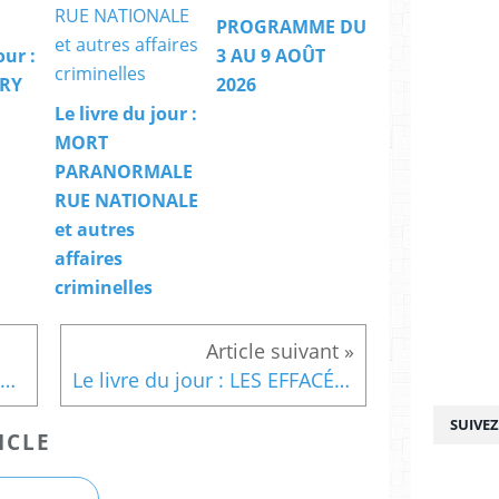
PROGRAMME DU
our :
3 AU 9 AOÛT
TRY
2026
E
Le livre du jour :
MORT
PARANORMALE
RUE NATIONALE
et autres
affaires
criminelles
Le livre jeunesse du jour : FARAH ADORE LES MANGUES
Le livre du jour : LES EFFACÉES
SUIVE
ICLE