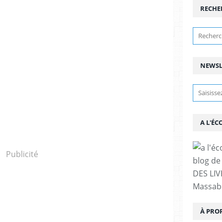
RECHE
NEWSL
A L'ÉC
Publicité
blog de 
DES LIV
Massabi
À PRO