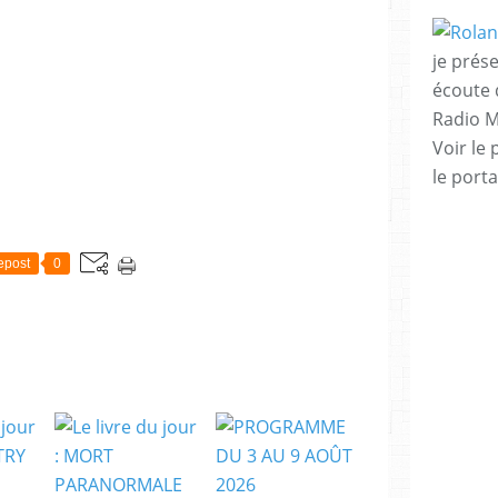
je prése
écoute 
Radio M
Voir le 
le porta
epost
0