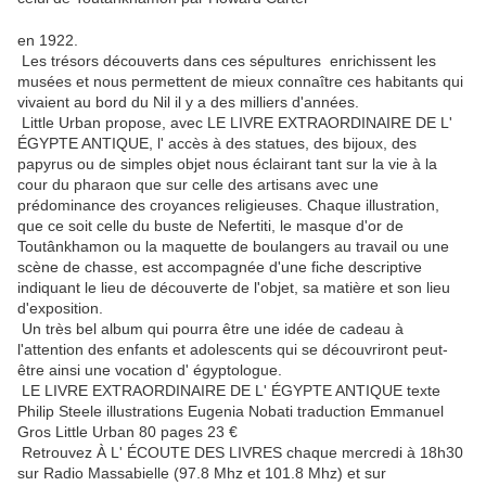
en 1922.
Les trésors découverts dans ces sépultures enrichissent les
musées et nous permettent de mieux connaître ces habitants qui
vivaient au bord du Nil il y a des milliers d'années.
Little Urban propose, avec LE LIVRE EXTRAORDINAIRE DE L'
ÉGYPTE ANTIQUE, l' accès à des statues, des bijoux, des
papyrus ou de simples objet nous éclairant tant sur la vie à la
cour du pharaon que sur celle des artisans avec une
prédominance des croyances religieuses. Chaque illustration,
que ce soit celle du buste de Nefertiti, le masque d'or de
Toutânkhamon ou la maquette de boulangers au travail ou une
scène de chasse, est accompagnée d'une fiche descriptive
indiquant le lieu de découverte de l'objet, sa matière et son lieu
d'exposition.
Un très bel album qui pourra être une idée de cadeau à
l'attention des enfants et adolescents qui se découvriront peut-
être ainsi une vocation d' égyptologue.
LE LIVRE EXTRAORDINAIRE DE L' ÉGYPTE ANTIQUE texte
Philip Steele illustrations Eugenia Nobati traduction Emmanuel
Gros Little Urban 80 pages 23 €
Retrouvez À L' ÉCOUTE DES LIVRES chaque mercredi à 18h30
sur Radio Massabielle (97.8 Mhz et 101.8 Mhz) et sur