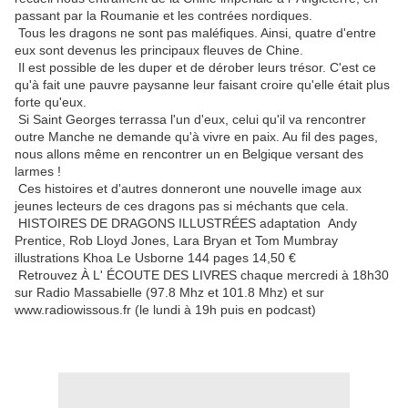
passant par la Roumanie et les contrées nordiques.
Tous les dragons ne sont pas maléfiques. Ainsi, quatre d'entre
eux sont devenus les principaux fleuves de Chine.
Il est possible de les duper et de dérober leurs trésor. C'est ce
qu'à fait une pauvre paysanne leur faisant croire qu'elle était plus
forte qu'eux.
Si Saint Georges terrassa l'un d'eux, celui qu'il va rencontrer
outre Manche ne demande qu'à vivre en paix. Au fil des pages,
nous allons même en rencontrer un en Belgique versant des
larmes !
Ces histoires et d'autres donneront une nouvelle image aux
jeunes lecteurs de ces dragons pas si méchants que cela.
HISTOIRES DE DRAGONS ILLUSTRÉES adaptation Andy
Prentice, Rob Lloyd Jones, Lara Bryan et Tom Mumbray
illustrations Khoa Le Usborne 144 pages 14,50 €
Retrouvez À L' ÉCOUTE DES LIVRES chaque mercredi à 18h30
sur Radio Massabielle (97.8 Mhz et 101.8 Mhz) et sur
www.radiowissous.fr (le lundi à 19h puis en podcast)