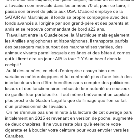
à l'aviation commerciale dans les années 70 et, pour ce faire, il
passa son brevet de pilote aux USA. D'abord employé de la
SATAIR Air Martinique, il fonda sa propre compagnie avec des
fonds avancés à l'origine par son grand-père et des parents et
amis et se retrouva commandant de bord à22 ans.
Travaillant entre la Guadeloupe, la Martinique mais également
les Antilles anglophones et hispaniphones, il transporta parfois
des passagers mais surtout des marchandises variées, des
animaux vivants parmi lesquels des ânes et des bêtes à cornes
qui lui firent dire un jour : Allô la tour ? Y'A un boeuf dans le
cockpit !.
Au fil des années, ce chef d'entreprise essuya bien des
variations météorologiques et fut confronté plus d'une fois à des
interlocuteurs loin d'être honnêtes sans compter des politiciens
locaux et des fonctionnaires imbus de leur autorité ou soucieux
de gonfler leur portefeuille. Il eut même brièvement un copilote
plus proche de Gaston Lagaffe que de l'image que l'on se fait
d'un professionnel de l'aviation.
On ne s'ennuie pas une minute à la lecture de cet ouvrage paru
initialement en 2015 et revenant en version de poche, augmenté
de deux chapitres. Il ne vous reste plus qu'à éteindre votre
cigarette et à boucler votre ceinture pour vous envoler vers les
Caraïbes.