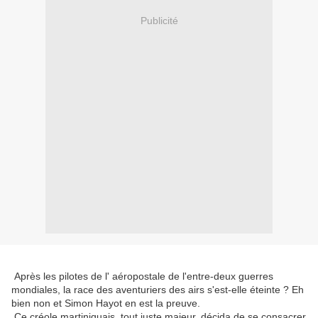
Publicité
Après les pilotes de l' aéropostale de l'entre-deux guerres
mondiales, la race des aventuriers des airs s'est-elle éteinte ? Eh
bien non et Simon Hayot en est la preuve.
Ce créole martiniquais, tout juste majeur, décida de se consacrer