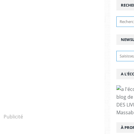
RECHE
NEWSL
A L'ÉC
blog de 
DES LIV
Massabi
Publicité
À PRO