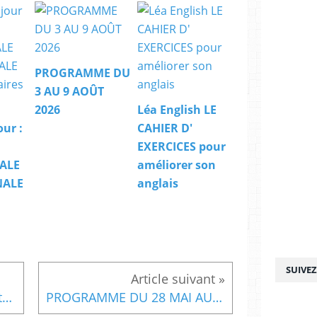
PROGRAMME DU
3 AU 9 AOÛT
2026
Léa English LE
our :
CAHIER D'
EXERCICES pour
ALE
améliorer son
NALE
anglais
SUIVE
La BD du jour : LE FULGUR tome 3 Les Terres Brûlées
PROGRAMME DU 28 MAI AU 3 JUIN 2018