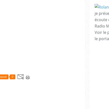
je prése
écoute 
Radio M
Voir le 
le porta
epost
0