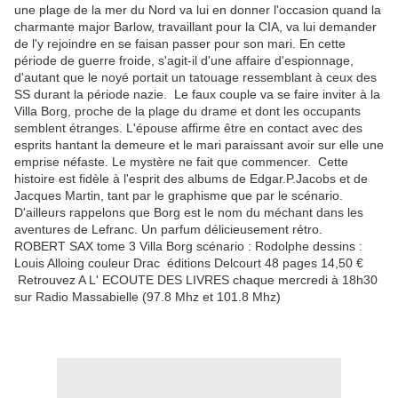
une plage de la mer du Nord va lui en donner l'occasion quand la
charmante major Barlow, travaillant pour la CIA, va lui demander
de l'y rejoindre en se faisan passer pour son mari. En cette
période de guerre froide, s'agit-il d'une affaire d'espionnage,
d'autant que le noyé portait un tatouage ressemblant à ceux des
SS durant la période nazie. Le faux couple va se faire inviter à la
Villa Borg, proche de la plage du drame et dont les occupants
semblent étranges. L'épouse affirme être en contact avec des
esprits hantant la demeure et le mari paraissant avoir sur elle une
emprise néfaste. Le mystère ne fait que commencer. Cette
histoire est fidèle à l'esprit des albums de Edgar.P.Jacobs et de
Jacques Martin, tant par le graphisme que par le scénario.
D'ailleurs rappelons que Borg est le nom du méchant dans les
aventures de Lefranc. Un parfum délicieusement rétro.
ROBERT SAX tome 3 Villa Borg scénario : Rodolphe dessins :
Louis Alloing couleur Drac éditions Delcourt 48 pages 14,50 €
Retrouvez A L' ECOUTE DES LIVRES chaque mercredi à 18h30
sur Radio Massabielle (97.8 Mhz et 101.8 Mhz)