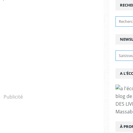
RECHE
NEWSL
A L'ÉC
blog de 
Publicité
DES LIV
Massabi
À PRO