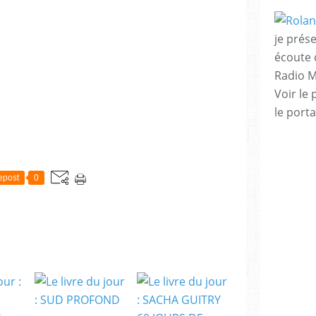
je prése
écoute 
Radio M
Voir le 
le porta
epost
0