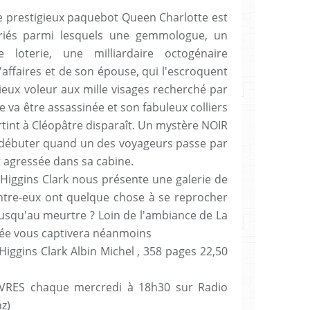
le prestigieux paquebot Queen Charlotte est
riés parmi lesquels une gemmologue, un
e loterie, une milliardaire octogénaire
faires et de son épouse, qui l'escroquent
ieux voleur aux mille visages recherché par
me va être assassinée et son fabuleux colliers
rtint à Cléopâtre disparaît. Un mystère NOIR
débuter quand un des voyageurs passe par
 agressée dans sa cabine.
iggins Clark nous présente une galerie de
tre-eux ont quelque chose à se reprocher
 jusqu'au meurtre ? Loin de l'ambiance de La
rsée vous captivera néanmoins
gins Clark Albin Michel , 358 pages 22,50
VRES chaque mercredi à 18h30 sur Radio
z)