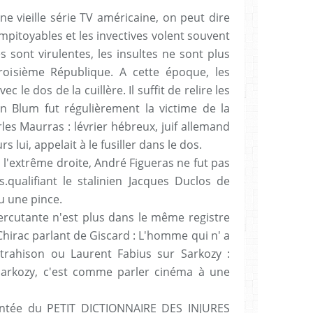
e vieille série TV américaine, on peut dire
impitoyables et les invectives volent souvent
s sont virulentes, les insultes ne sont plus
roisième République. A cette époque, les
c le dos de la cuillère. Il suffit de relire les
n Blum fut régulièrement la victime de la
es Maurras : lévrier hébreux, juif allemand
s lui, appelait à le fusiller dans le dos.
 l'extrême droite, André Figueras ne fut pas
.qualifiant le stalinien Jacques Duclos de
u une pince.
ercutante n'est plus dans le même registre
hirac parlant de Giscard : L'homme qui n' a
trahison ou Laurent Fabius sur Sarkozy :
 Sarkozy, c'est comme parler cinéma à une
entée du PETIT DICTIONNAIRE DES INJURES