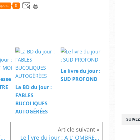
epost
0
Le livre du jour :
nesse
SUD PROFOND
NTRE
La BD du jour :
FABLES
BUCOLIQUES
AUTOGÉRÉES
SUIVE
Le livre du jour : LES ELUS T1 La prophétie d' Akus
Le livre du jour : A L' OMBRE DU DIABLE