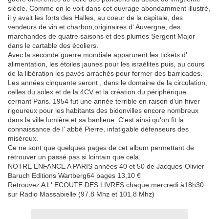
siècle. Comme on le voit dans cet ouvrage abondamment illustré,
il y avait les forts des Halles, au coeur de la capitale, des
vendeurs de vin et charbon,originaires d' Auvergne, des
marchandes de quatre saisons et des plumes Sergent Major
dans le cartable des écoliers.
Avec la seconde guerre mondiale apparurent les tickets d'
alimentation, les étoiles jaunes pour les israélites puis, au cours
de la libération les pavés arrachés pour former des barricades.
Les années cinquante seront , dans le domaine de la circulation,
celles du solex et de la 4CV et la création du périphérique
cernant Paris. 1954 fut une année terrible en raison d'un hiver
rigoureux pour les habitants des bidonvilles encore nombreux
dans la ville lumière et sa banlieue. C'est ainsi qu'on fit la
connaissance de l' abbé Pierre, infatigable défenseurs des
miséreux.
Ce ne sont que quelques pages de cet album permettant de
retrouver un passé pas si lointain que cela.
NOTRE ENFANCE A PARIS années 40 et 50 de Jacques-Olivier
Baruch Editions Wartberg64 pages 13,10 €
Retrouvez A L' ECOUTE DES LIVRES chaque mercredi à18h30
sur Radio Massabielle (97.8 Mhz et 101.8 Mhz)