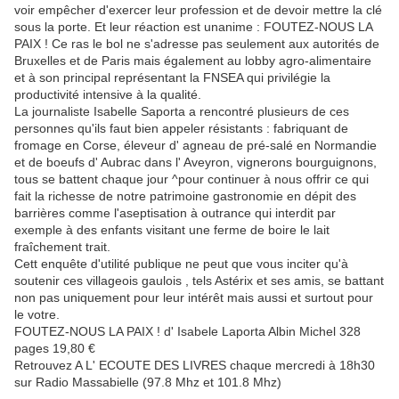
voir empêcher d'exercer leur profession et de devoir mettre la clé
sous la porte. Et leur réaction est unanime : FOUTEZ-NOUS LA
PAIX ! Ce ras le bol ne s'adresse pas seulement aux autorités de
Bruxelles et de Paris mais également au lobby agro-alimentaire
et à son principal représentant la FNSEA qui privilégie la
productivité intensive à la qualité.
La journaliste Isabelle Saporta a rencontré plusieurs de ces
personnes qu'ils faut bien appeler résistants : fabriquant de
fromage en Corse, éleveur d' agneau de pré-salé en Normandie
et de boeufs d' Aubrac dans l' Aveyron, vignerons bourguignons,
tous se battent chaque jour ^pour continuer à nous offrir ce qui
fait la richesse de notre patrimoine gastronomie en dépit des
barrières comme l'aseptisation à outrance qui interdit par
exemple à des enfants visitant une ferme de boire le lait
fraîchement trait.
Cett enquête d'utilité publique ne peut que vous inciter qu'à
soutenir ces villageois gaulois , tels Astérix et ses amis, se battant
non pas uniquement pour leur intérêt mais aussi et surtout pour
le votre.
FOUTEZ-NOUS LA PAIX ! d' Isabele Laporta Albin Michel 328
pages 19,80 €
Retrouvez A L' ECOUTE DES LIVRES chaque mercredi à 18h30
sur Radio Massabielle (97.8 Mhz et 101.8 Mhz)